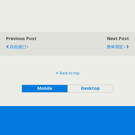
Previous Post
Next Post
自由遊び♪
身体測定♪
Back to top
Mobile
Desktop