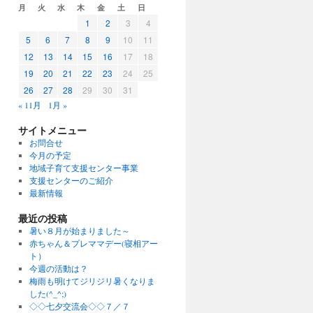
月
火
水
木
金
土
日
1
2
3
4
5
6
7
8
9
10
11
12
13
14
15
16
17
18
19
20
21
22
23
24
25
26
27
28
29
30
31
« 11月
1月 »
サイトメニュー
お問合せ
今月の予定
地域子育て支援センター事業
支援センターのご紹介
最新情報
最近の投稿
暑い８月が始まりました～
赤ちゃん＆プレママデー(寝相アー
ト）
今週の活動は？
梅雨も明けてジリジリ暑くなりま
した(^_^;)
◇◇七夕交流会◇◇７／７