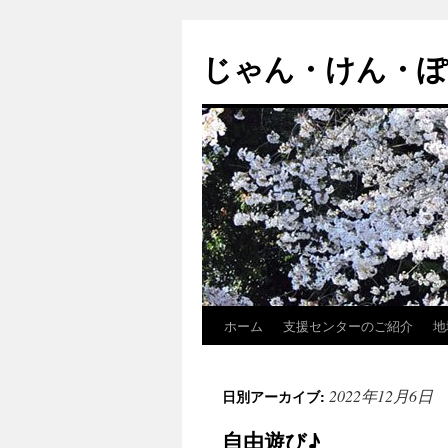
じゃん・けん・
ホーム
支援センターのご紹介
地
コ
ン
2022年12月6日
日別アーカイブ:
テ
自由遊び♪
ン