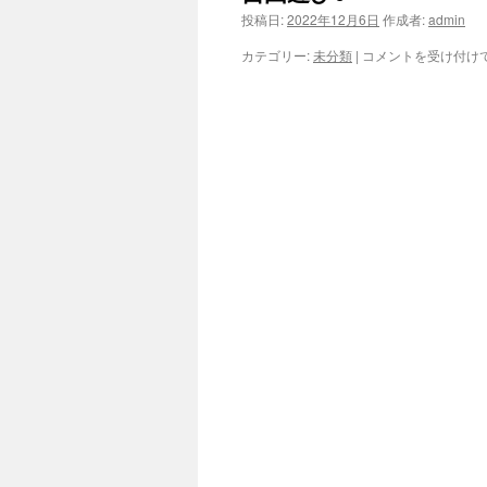
投稿日:
2022年12月6日
作成者:
admin
ツ
自
カテゴリー:
未分類
|
コメントを受け付け
へ
由
遊
び
ス
♪
は
キ
ッ
プ