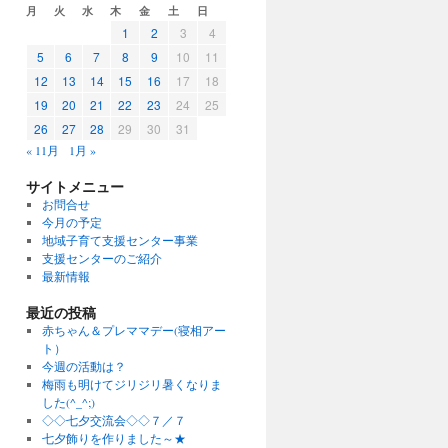
月
火
水
木
金
土
日
1
2
3
4
5
6
7
8
9
10
11
12
13
14
15
16
17
18
19
20
21
22
23
24
25
26
27
28
29
30
31
« 11月
1月 »
サイトメニュー
お問合せ
今月の予定
地域子育て支援センター事業
支援センターのご紹介
最新情報
最近の投稿
赤ちゃん＆プレママデー(寝相アー
ト）
今週の活動は？
梅雨も明けてジリジリ暑くなりま
した(^_^;)
◇◇七夕交流会◇◇７／７
七夕飾りを作りました～★