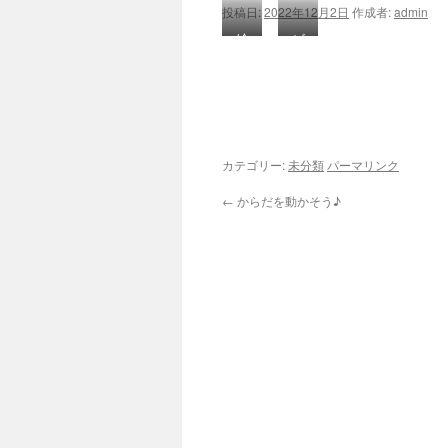
投稿日:
2022年12月2日
作成者:
admin
ツ
絵
ビ
本
ヨ
へ
「だ
ー
ス
る
ン！
ま
キ
さ
カテゴリー:
未分類
パーマリンク
ッ
ん
←
からだを動かそう♪
が・・・」
プ