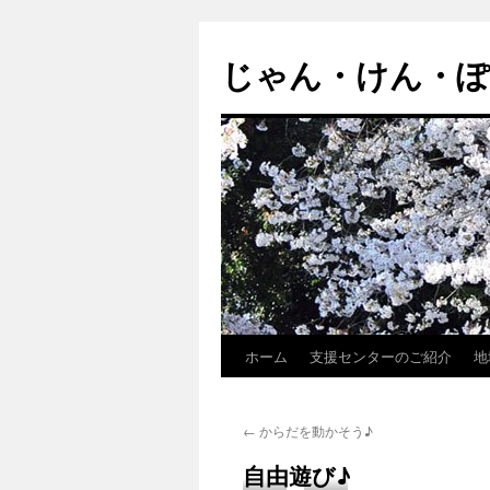
じゃん・けん・
ホーム
支援センターのご紹介
地
コ
ン
←
からだを動かそう♪
テ
自由遊び♪
ン