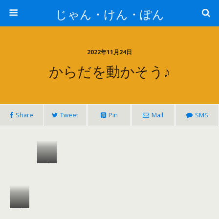
じゃん・けん・ぽん
2022年11月24日
からだを動かそう♪
Share
Tweet
Pin
Mail
SMS
ウ
レ
タ
ン
ま
積