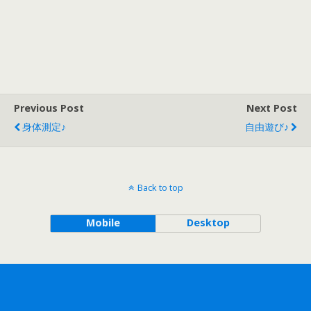
る
木
い
の
積
上
木
を
を
歩
こ
い
Previous Post
Next Post
ろ
て
身体測定♪
自由遊び♪
が
最
し
後
て
は
遊
Back to top
ジ
ん
ャ
Mobile
Desktop
だ
ン
よ♪
プ
し
て
タ