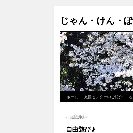
じゃん・けん・
ホーム
支援センターのご紹介
地
コ
ン
←
避難訓練♪
テ
自由遊び♪
ン