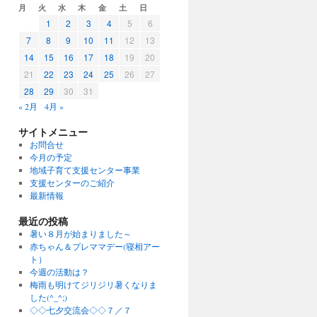
月
火
水
木
金
土
日
1
2
3
4
5
6
7
8
9
10
11
12
13
14
15
16
17
18
19
20
21
22
23
24
25
26
27
28
29
30
31
« 2月
4月 »
サイトメニュー
お問合せ
今月の予定
地域子育て支援センター事業
支援センターのご紹介
最新情報
最近の投稿
暑い８月が始まりました～
赤ちゃん＆プレママデー(寝相アー
ト）
今週の活動は？
梅雨も明けてジリジリ暑くなりま
した(^_^;)
◇◇七夕交流会◇◇７／７