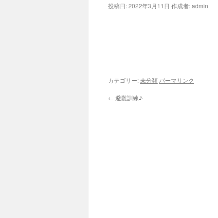
投稿日:
2022年3月11日
作成者:
admin
ツ
へ
ス
キ
カテゴリー:
未分類
パーマリンク
ッ
←
避難訓練♪
プ