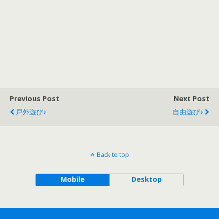
Previous Post
Next Post
戸外遊び♪
自由遊び♪
Back to top
Mobile
Desktop