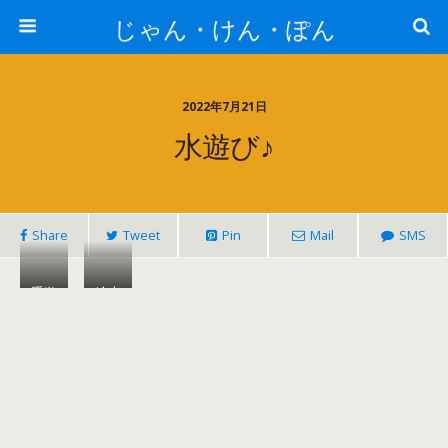
じゃん・けん・ぽん
2022年7月21日
水遊び♪
Share
Tweet
Pin
Mail
SMS
手遊
絵本
び♪
♪