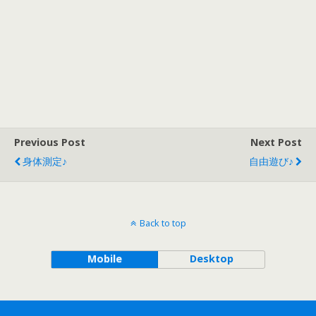
Previous Post
Next Post
身体測定♪
自由遊び♪
Back to top
Mobile
Desktop