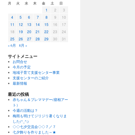
月
火
水
木
金
土
日
1
2
3
4
5
6
7
8
9
10
11
12
13
14
15
16
17
18
19
20
21
22
23
24
25
26
27
28
29
30
31
« 6月
8月 »
サイトメニュー
お問合せ
今月の予定
地域子育て支援センター事業
支援センターのご紹介
最新情報
最近の投稿
赤ちゃん＆プレママデー(寝相アー
ト）
今週の活動は？
梅雨も明けてジリジリ暑くなりま
した(^_^;)
◇◇七夕交流会◇◇７／７
七夕飾りを作りました～★