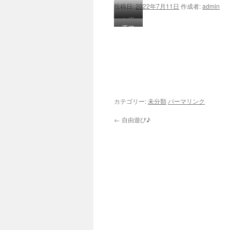
投稿日:
2022年7月11日
作成者:
admin
ツ
お返
手遊
事が
へ
び♪
でき
ス
るよ
うに
キ
なり
ッ
まし
カテゴリー:
未分類
パーマリンク
た♪
プ
←
自由遊び♪