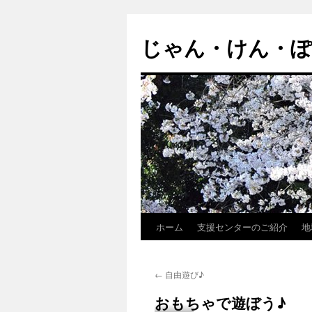
じゃん・けん・
ホーム
支援センターのご紹介
地
コ
ン
←
自由遊び♪
テ
おもちゃで遊ぼう♪
ン