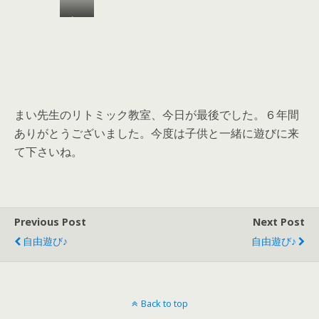
び♪
って
まい
電車
先生
遊び
６年
♪
間あ
りが
とう
まい先生のリトミック教室、今日が最後でした。６年間
ござ
ありがとうございました。今度は子供と一緒に遊びに来
いま
て下さいね。
した
♪
Previous Post
Next Post
自由遊び♪
自由遊び♪
Back to top