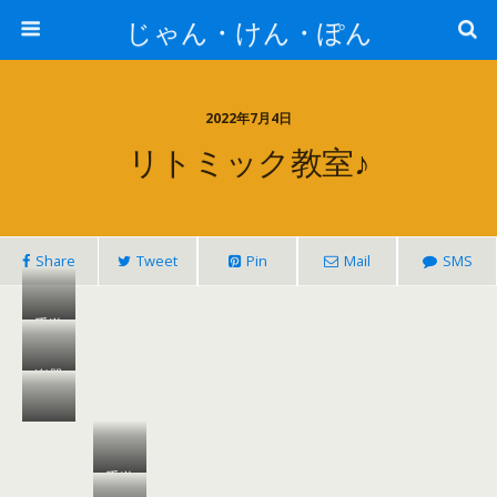
じゃん・けん・ぽん
2022年7月4日
リトミック教室♪
Share
Tweet
Pin
Mail
SMS
手遊
び♪
楽器
遊び
フー
♪
プを
手遊
つか