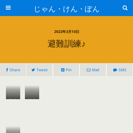
じゃん・けん・ぽん
2022年3月10日
避難訓練♪
Share
Tweet
Pin
Mail
SMS
絵本
絵本
の読
に釘
み聞
付け
かせ
♪
♪