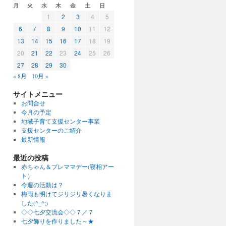
月
火
水
木
金
土
日
1
2
3
4
5
6
7
8
9
10
11
12
13
14
15
16
17
18
19
20
21
22
23
24
25
26
27
28
29
30
« 8月
10月 »
サイトメニュー
お問合せ
今月の予定
地域子育て支援センター事業
支援センターのご紹介
最新情報
最近の投稿
赤ちゃん＆プレママデー(寝相アー
ト）
今週の活動は？
梅雨も明けてジリジリ暑くなりま
した(^_^;)
◇◇七夕交流会◇◇７／７
七夕飾りを作りました～★