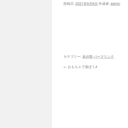
投稿日:
2021年9月6日
作成者:
admin
ツ
へ
ス
キ
ッ
カテゴリー:
未分類
パーマリンク
プ
←
おもちゃで遊ぼう♪