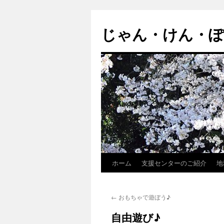
じゃん・けん・
ホーム
支援センターのご紹介
地
コ
ン
←
おもちゃで遊ぼう♪
テ
自由遊び♪
ン