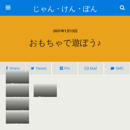
じゃん・けん・ぽん
2021年1月15日
おもちゃで遊ぼう♪
Share
Tweet
Pin
Mail
SMS
手遊び♪
絵本♪
手作りお
もちゃ
ホース入
「ひも通
れに集
し」！
輪投げ♪
中！