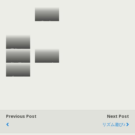
積み木♪
背伸びし
て段ボー
外で遊ん
てんとう
ルを積み
だよ！
虫発見！
あげた
「じゃん
よ！
けんぽ
ん」！
Previous Post
Next Post
リズム遊び♪