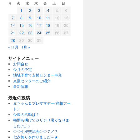
月
火
水
木
金
土
日
1
2
3
4
5
6
7
8
9
10
11
12
13
14
15
16
17
18
19
20
21
22
23
24
25
26
27
28
29
30
31
« 11月
1月 »
サイトメニュー
お問合せ
今月の予定
地域子育て支援センター事業
支援センターのご紹介
最新情報
最近の投稿
赤ちゃん＆プレママデー(寝相アー
ト）
今週の活動は？
梅雨も明けてジリジリ暑くなりま
した(^_^;)
◇◇七夕交流会◇◇７／７
七夕飾りを作りました～★