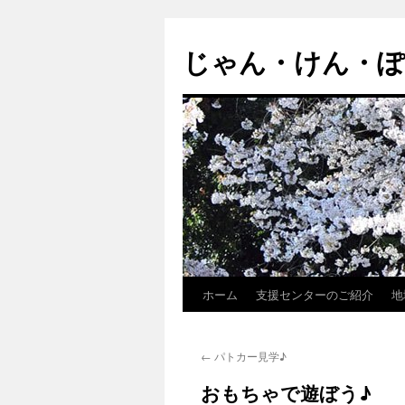
じゃん・けん・
ホーム
支援センターのご紹介
地
コ
ン
←
パトカー見学♪
テ
おもちゃで遊ぼう♪
ン