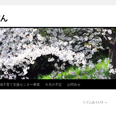
ぽん
域子育て支援センター事業
今月の予定
お問合せ
リズムあそび♪
→