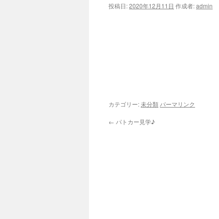
投稿日:
2020年12月11日
作成者:
admin
ツ
へ
ス
キ
ッ
カテゴリー:
未分類
パーマリンク
プ
←
パトカー見学♪