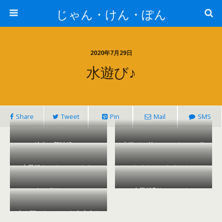
じゃん・けん・ぽん
2020年7月29日
水遊び♪
Share
Tweet
Pin
Mail
SMS
絵本に興味津々♪
水遊びの前にアンパンマン体
操♪
水風船をつくっています♪
たくさんできました♪
これは何だ・・・？
水風船割れちゃった♪
水を頭からかけても大丈夫だ